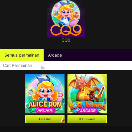
CQ9
Semua permainan
Arcade
Alice Run
K.O. Island