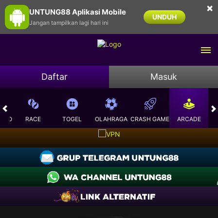
×
UNTUNG88 Aplikasi Mobile
UNDUH
Jangan tampilkan lagi hari ini
Daftar
Masuk
SINO
RACE
TOGEL
OLAHRAGA
CRASH GAME
ARCADE
E