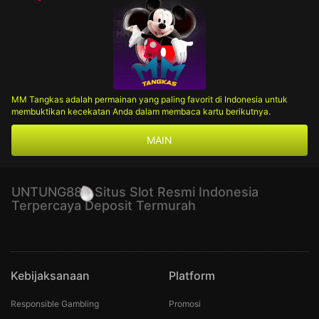
MM Tangkas adalah permainan yang paling favorit di Indonesia untuk
membuktikan kecekatan Anda dalam membaca kartu berikutnya.
MAIN
UNTUNG88 - Situs Slot Resmi Indonesia
Terpercaya Deposit Termurah
Kebijaksanaan
Platform
Responsible Gambling
Promosi