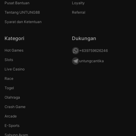
Pusat Bantuan
Loyalty
Tentang UNTUNG88
Referral
Syarat dan Ketentuan
Kategori
Dukungan
Hot Games
+639759626246
Slots
untungcantika
Live Casino
Race
Togel
Olahraga
Crash Game
Arcade
E-Sports
Sabung Ayam