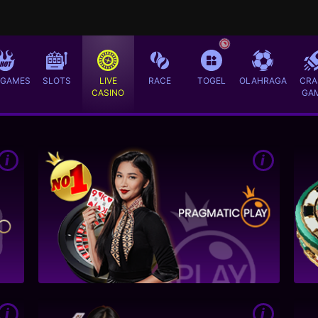
 GAMES
SLOTS
LIVE
RACE
TOGEL
OLAHRAGA
CRA
CASINO
GA
i
i
i
i