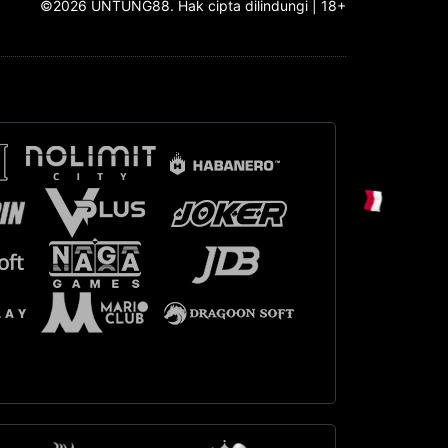
©2026 UNTUNG88. Hak cipta dilindungi | 18+