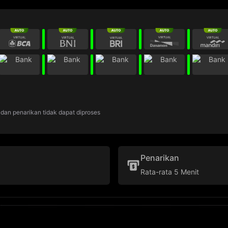
dan penarikan tidak dapat diproses
Penarikan
Rata-rata 5 Menit