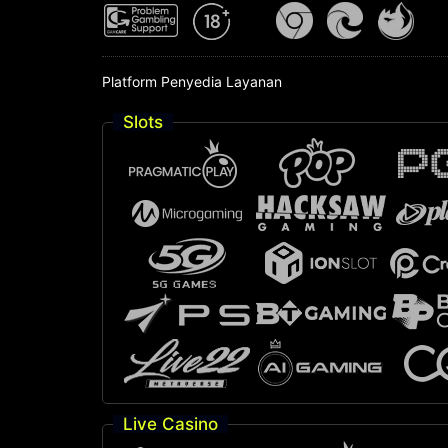
Platform Penyedia Layanan
Slots
Live Casino