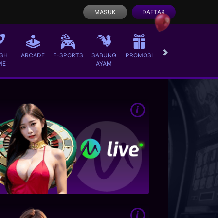
MASUK
DAFTAR
SH
ARCADE
E-SPORTS
SABUNG
PROMOSI
ME
AYAM
i
i