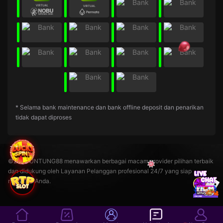
* Selama bank maintenance dan bank offline deposit dan penarikan
tidak dapat diproses
©2026 UNTUNG88 menawarkan berbagai macam provider pilihan terbaik
dan didukung oleh Layanan Pelanggan profesional 24/7 yang siap
melayani Anda.