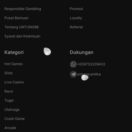
Responsible Gambling
Promosi
Pusat Bantuan
Loyalty
Tentang UNTUNG88
Referral
Syarat dan Ketentuan
Kategori
Dukungan
Hot Games
+639753229402
Slots
untungcantika
Live Casino
Race
Togel
Olahraga
Crash Game
Arcade