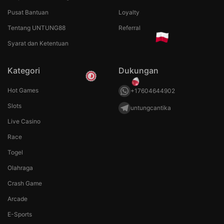
Pusat Bantuan
Loyalty
Tentang UNTUNG88
Referral
Syarat dan Ketentuan
Kategori
Dukungan
Hot Games
+17604644902
Slots
untungcantika
Live Casino
Race
Togel
Olahraga
Crash Game
Arcade
E-Sports