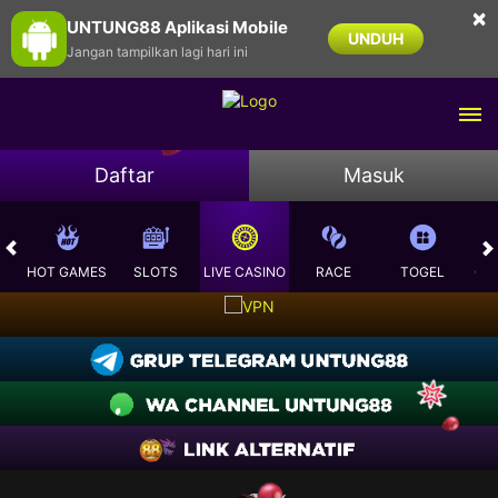
×
UNTUNG88 Aplikasi Mobile
UNDUH
Jangan tampilkan lagi hari ini
Daftar
Masuk
HOT GAMES
SLOTS
LIVE CASINO
RACE
TOGEL
OL