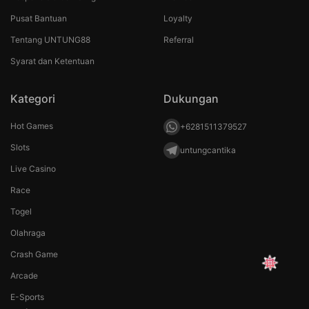
Pusat Bantuan
Loyalty
Tentang UNTUNG88
Referral
Syarat dan Ketentuan
Kategori
Dukungan
Hot Games
+6281511379527
Slots
untungcantika
Live Casino
Race
Togel
Olahraga
Crash Game
Arcade
E-Sports