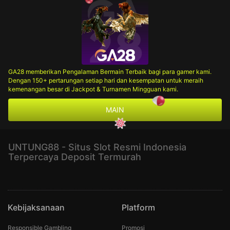
GA28 memberikan Pengalaman Bermain Terbaik bagi para gamer kami.
Dengan 150+ pertarungan setiap hari dan kesempatan untuk meraih
kemenangan besar di Jackpot & Turnamen Mingguan kami.
MAIN
UNTUNG88 - Situs Slot Resmi Indonesia
Terpercaya Deposit Termurah
Kebijaksanaan
Platform
Responsible Gambling
Promosi