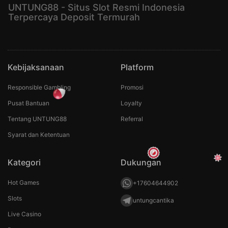
UNTUNG88 - Situs Slot Resmi Indonesia
Terpercaya Deposit Termurah
Kebijaksanaan
Platform
Responsible Gambling
Promosi
Pusat Bantuan
Loyalty
Tentang UNTUNG88
Referral
Syarat dan Ketentuan
Kategori
Dukungan
Hot Games
+17604644902
Slots
untungcantika
Live Casino