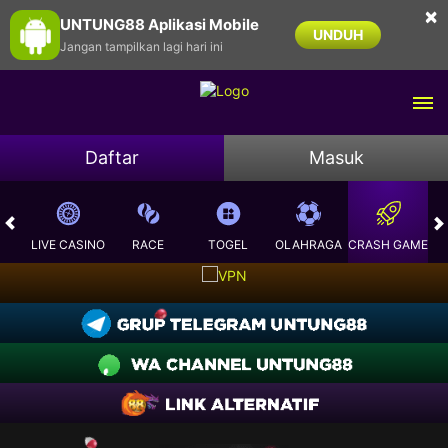
×
UNTUNG88 Aplikasi Mobile
UNDUH
Jangan tampilkan lagi hari ini
Daftar
Masuk
S
LIVE CASINO
RACE
TOGEL
OLAHRAGA
CRASH GAME