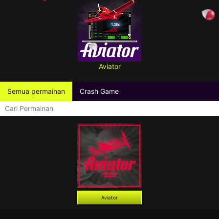
Aviator
Semua permainan
Crash Game
Aviator