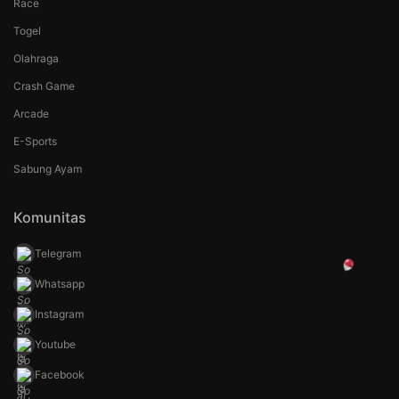
Race
Togel
Olahraga
Crash Game
Arcade
E-Sports
Sabung Ayam
Komunitas
Telegram
Whatsapp
Instagram
Youtube
Facebook