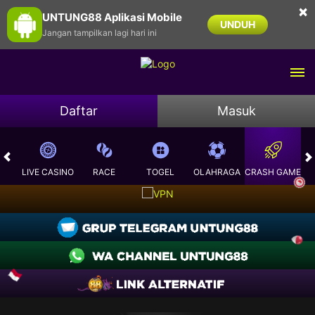
×
UNTUNG88 Aplikasi Mobile
UNDUH
Jangan tampilkan lagi hari ini
Daftar
Masuk
S
LIVE CASINO
RACE
TOGEL
OLAHRAGA
CRASH GAME