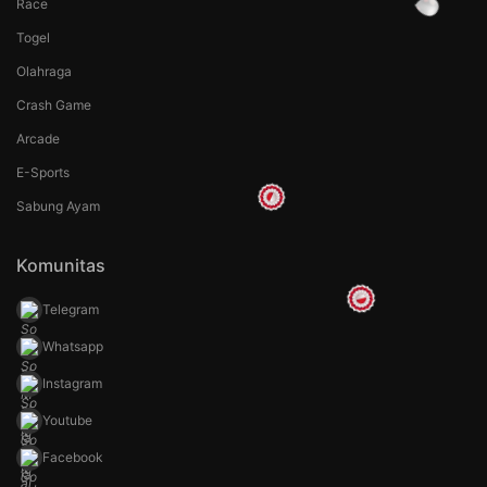
Race
Togel
Olahraga
Crash Game
Arcade
E-Sports
Sabung Ayam
Komunitas
Telegram
Whatsapp
Instagram
Youtube
Facebook