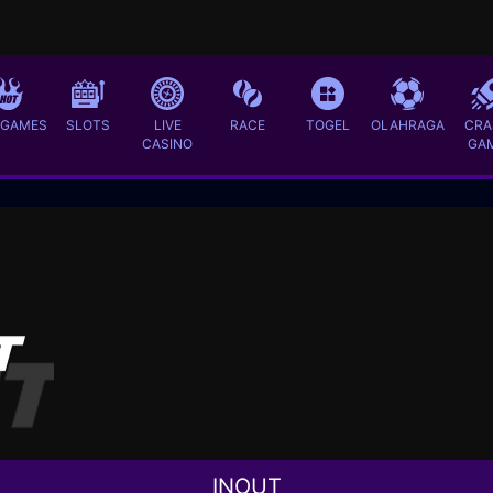
 GAMES
SLOTS
LIVE
RACE
TOGEL
OLAHRAGA
CRA
CASINO
GA
INOUT