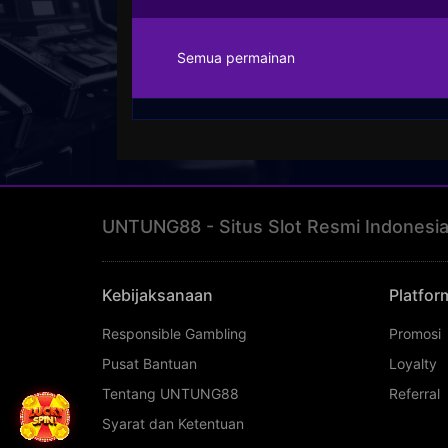
Semua permainan
UNTUNG88 - Situs Slot Resmi Indonesi
Kebijaksanaan
Platfor
Responsible Gambling
Promosi
Pusat Bantuan
Loyalty
Tentang UNTUNG88
Referral
Syarat dan Ketentuan