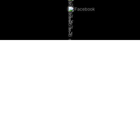
Facebook
O
TARUHAN TOGEL
Platform togel yang menarik dari
an
perusahan terbaik di dunia yang
menawarkan hadiah kemenangan besar