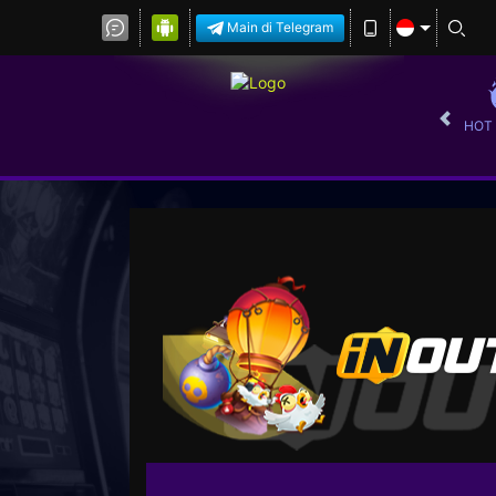
Main di Telegram
HOT