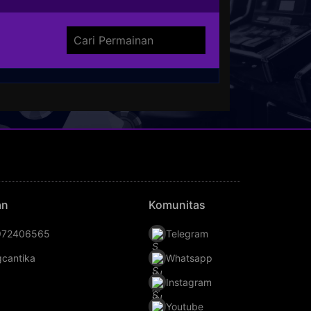
an
Komunitas
972406565
Telegram
gcantika
Whatsapp
Instagram
Youtube