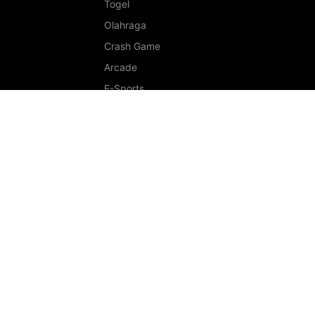
Togel
Olahraga
Crash Game
Arcade
E-Sports
Sabung Ayam
ARUHAN OLAHRAGA
TARUHAN LIVE KASIN
book Gaming Platform Terbaik
Platform Pilihan bagi perusahaan-
arkan lebih banyak game, odds
perusahaan terbaik di dunia, deng
ebih tinggi, dan menyediakan
pilihan variasi game terbanyak
n yang lebih banyak untuk pemain.