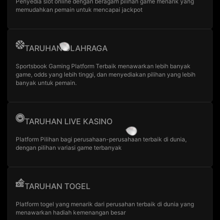
Penyedia slot online dengan beragam pilihan game menarik yang
memudahkan pemain untuk mencapai jackpot
TARUHAN OLAHRAGA
Sportsbook Gaming Platform Terbaik menawarkan lebih banyak
game, odds yang lebih tinggi, dan menyediakan pilihan yang lebih
banyak untuk pemain.
TARUHAN LIVE KASINO
Platform Pilihan bagi perusahaan-perusahaan terbaik di dunia,
dengan pilihan variasi game terbanyak
TARUHAN TOGEL
Platform togel yang menarik dari perusahan terbaik di dunia yang
menawarkan hadiah kemenangan besar