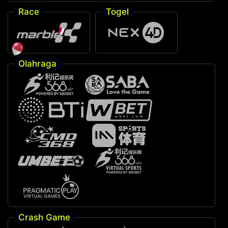
Race
Togel
Olahraga
Crash Game