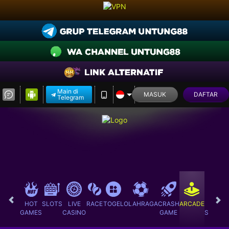
Main di
MASUK
DAFTAR
Telegram
HOT
SLOTS
LIVE
RACE
TOGEL
OLAHRAGA
CRASH
ARCADE
E-
GAMES
CASINO
GAME
SPORT