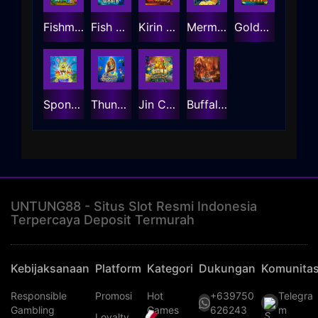
Fishman Wharf
Fish Music World
Kirin Storm
Mermaids-6s
Golden Legend Plus
Spongebob
Thunder Dragon
Jin Chan Bu Yu
Buffalo thunder
UNTUNG88 - Situs Slot Resmi Indonesia
Terpercaya Deposit Termurah
Kebijaksanaan
Platform
Kategori
Dukungan
Komunita
Responsible
Promosi
Hot
+639750
Telegra
Gambling
Games
626243
m
Loyalty