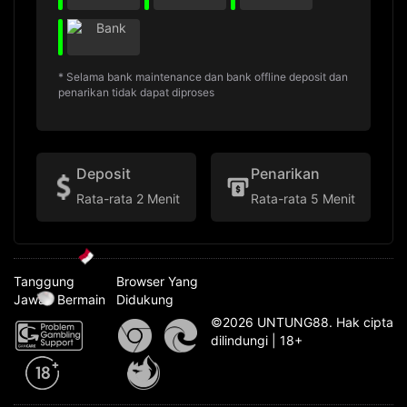
* Selama bank maintenance dan bank offline deposit dan
penarikan tidak dapat diproses
Deposit
Penarikan
Rata-rata 2 Menit
Rata-rata 5 Menit
Tanggung
Browser Yang
Jawab Bermain
Didukung
©2026 UNTUNG88. Hak cipta
dilindungi | 18+