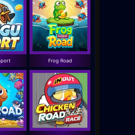
Sport
Frog Road