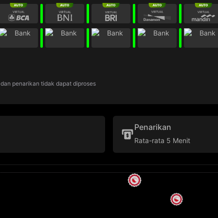
dan penarikan tidak dapat diproses
Penarikan
Rata-rata 5 Menit