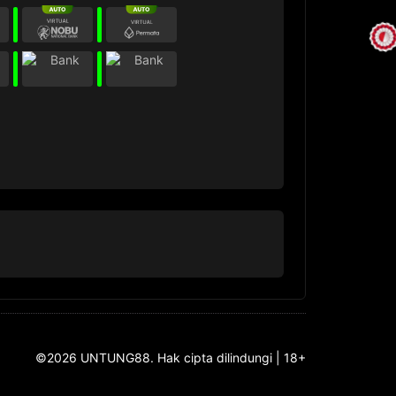
©2026 UNTUNG88. Hak cipta dilindungi | 18+