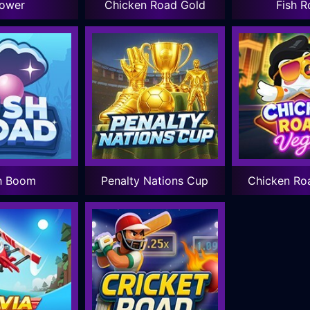
ower
Chicken Road Gold
Fish R
h Boom
Penalty Nations Cup
Chicken Ro