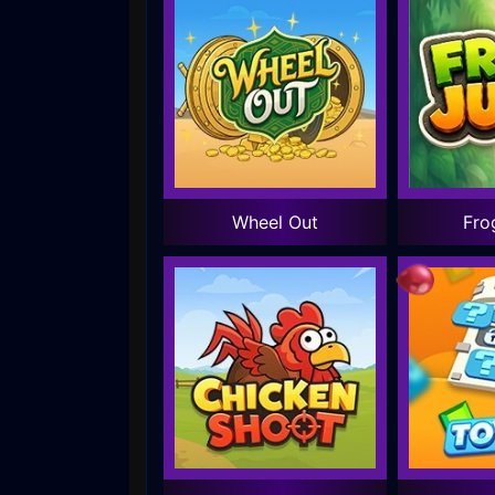
Wheel Out
Fro