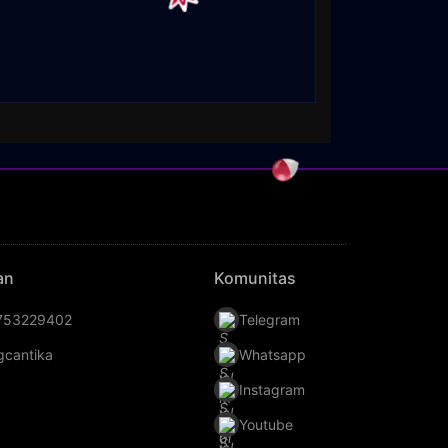
an
Komunitas
753229402
Telegram
gcantika
Whatsapp
Instagram
Youtube