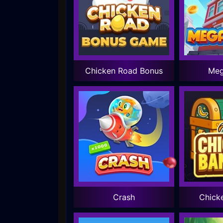
Chicken Road Bonus
Meg
Crash
Chick