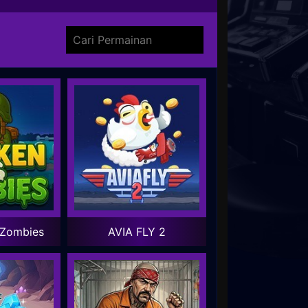
 Zombies
AVIA FLY 2