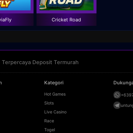
viaFly
Cricket Road
a Terpercaya Deposit Termurah
m
Kategori
Dukung
Hot Games
+639
Slots
untun
Live Casino
Race
Togel