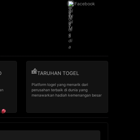
Facebook
O
TARUHAN TOGEL
Platform togel yang menarik dari
an
perusahan terbaik di dunia yang
menawarkan hadiah kemenangan besar