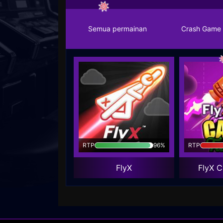
Semua permainan
Crash Game
RTP
96%
RTP
FlyX
FlyX C