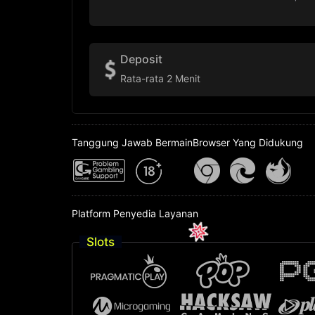
Deposit
Rata-rata 2 Menit
Tanggung Jawab Bermain
Browser Yang Didukung
Platform Penyedia Layanan
Slots