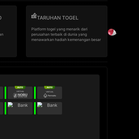
O
TARUHAN TOGEL
Platform togel yang menarik dari
an
perusahan terbaik di dunia yang
menawarkan hadiah kemenangan besar