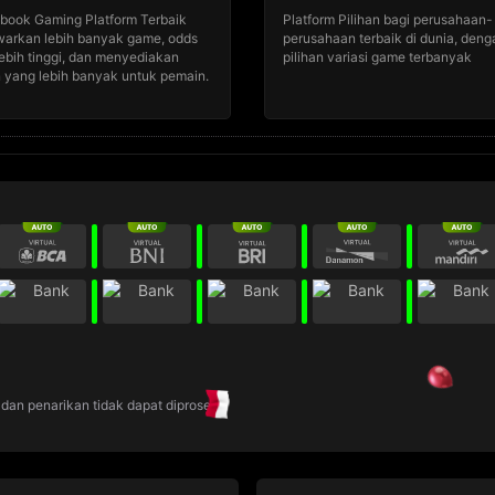
book Gaming Platform Terbaik
Platform Pilihan bagi perusahaan-
arkan lebih banyak game, odds
perusahaan terbaik di dunia, deng
ebih tinggi, dan menyediakan
pilihan variasi game terbanyak
n yang lebih banyak untuk pemain.
dan penarikan tidak dapat diproses