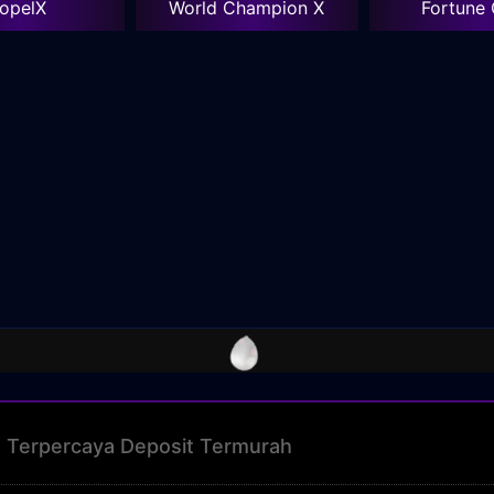
opelX
World Champion X
Fortune
a Terpercaya Deposit Termurah