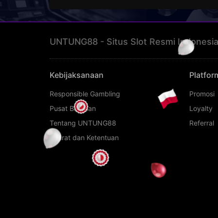
UNTUNG88 - Situs Slot Resmi Indonesi
Kebijaksanaan
Platfor
Responsible Gambling
Promosi
Pusat Bantuan
Loyalty
Tentang UNTUNG88
Referral
Syarat dan Ketentuan