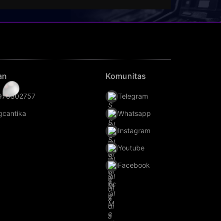
an
Komunitas
976302757
Telegram
gcantika
Whatsapp
Instagram
Youtube
Facebook