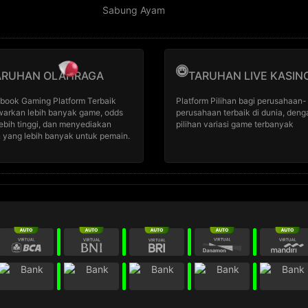
Sabung Ayam
ARUHAN OLAHRAGA
TARUHAN LIVE KASIN
book Gaming Platform Terbaik
Platform Pilihan bagi perusahaan-
arkan lebih banyak game, odds
perusahaan terbaik di dunia, deng
ebih tinggi, dan menyediakan
pilihan variasi game terbanyak
n yang lebih banyak untuk pemain.