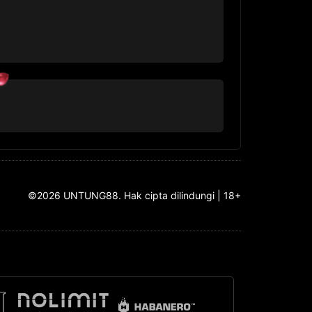
©2026 UNTUNG88. Hak cipta dilindungi | 18+