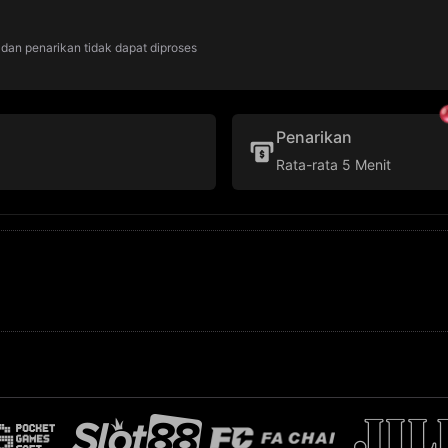
dan penarikan tidak dapat diproses
Penarikan
Rata-rata 5 Menit