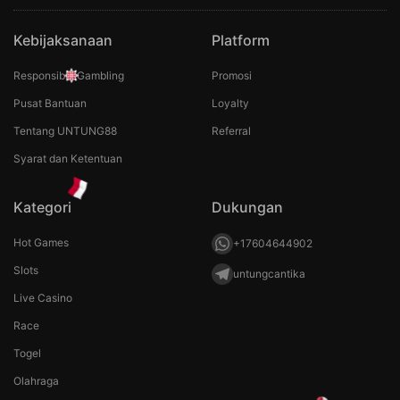
Kebijaksanaan
Platform
Responsible Gambling
Promosi
Pusat Bantuan
Loyalty
Tentang UNTUNG88
Referral
Syarat dan Ketentuan
Kategori
Dukungan
Hot Games
+17604644902
Slots
untungcantika
Live Casino
Race
Togel
Olahraga