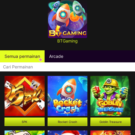
BTGaming
Semua permainan
Arcade
5PK
Rocket Crash
Goblin Treasure