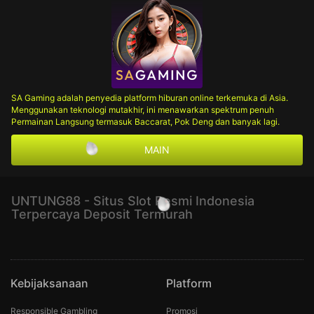
SA Gaming adalah penyedia platform hiburan online terkemuka di Asia.
Menggunakan teknologi mutakhir, ini menawarkan spektrum penuh
Permainan Langsung termasuk Baccarat, Pok Deng dan banyak lagi.
MAIN
UNTUNG88 - Situs Slot Resmi Indonesia
Terpercaya Deposit Termurah
Kebijaksanaan
Platform
Responsible Gambling
Promosi