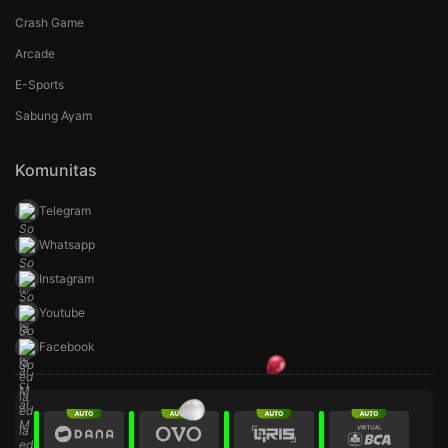
Crash Game
Arcade
E-Sports
Sabung Ayam
Komunitas
Telegram
Whatsapp
Instagram
Youtube
Facebook