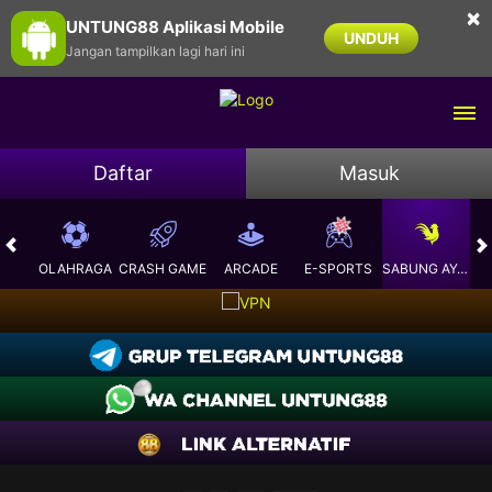
×
UNTUNG88 Aplikasi Mobile
UNDUH
Jangan tampilkan lagi hari ini
Daftar
Masuk
L
OLAHRAGA
CRASH GAME
ARCADE
E-SPORTS
SABUNG AYAM