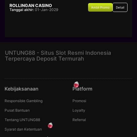
ROLLINGAN CASINO
Ambil Promo
Detail
Tanggal akhir:
01-Jan-2029
UNTUNG88 - Situs Slot Resmi Indonesia
Terpercaya Deposit Termurah
Kebijaksanaan
Platform
Responsible Gambling
Promosi
Pusat Bantuan
Loyalty
Tentang UNTUNG88
Referral
Syarat dan Ketentuan