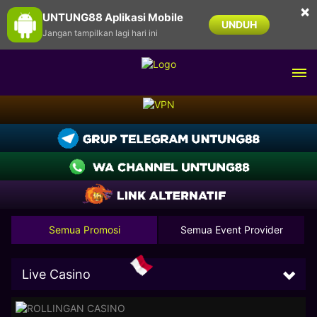
×
UNTUNG88 Aplikasi Mobile
UNDUH
Jangan tampilkan lagi hari ini
Semua Promosi
Semua Event Provider
Live Casino