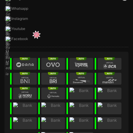
Whatsapp
Instagram
Youtube
Facebook