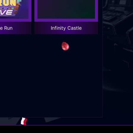
e Run
Infinity Castle