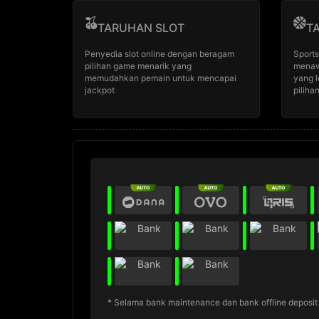
TARUHAN SLOT
T
Penyedia slot online dengan beragam
Sports
pilihan game menarik yang
menaw
memudahkan pemain untuk mencapai
yang l
jackpot
piliha
* Selama bank maintenance dan bank offline deposit 