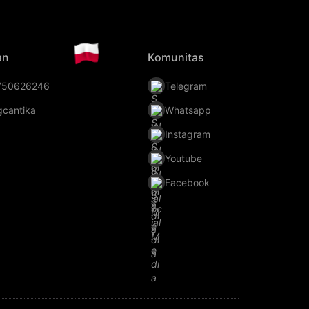
an
Komunitas
750626246
Telegram
gcantika
Whatsapp
Instagram
Youtube
Facebook