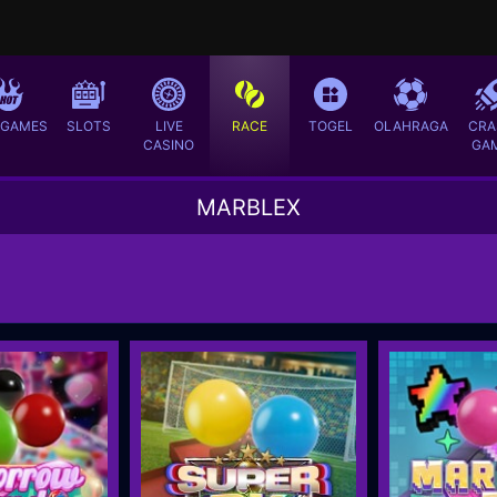
 GAMES
SLOTS
LIVE
RACE
TOGEL
OLAHRAGA
CRA
CASINO
GA
MARBLEX