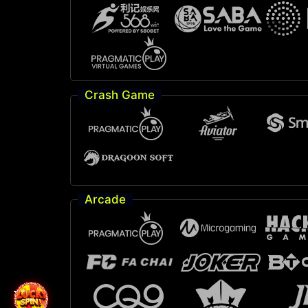
Crash Game
Arcade