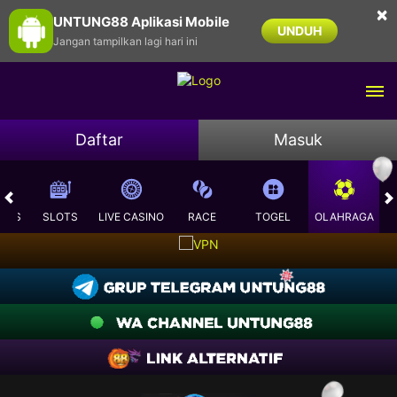
×
UNTUNG88 Aplikasi Mobile
UNDUH
Jangan tampilkan lagi hari ini
Daftar
Masuk
MES
SLOTS
LIVE CASINO
RACE
TOGEL
OLAHRAGA
CR