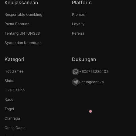
Kebijaksanaan
Platform
Responsible Gambling
Promosi
Pusat Bantuan
Loyalty
Tentang UNTUNG88
Referral
Syarat dan Ketentuan
Kategori
Dukungan
Hot Games
+639753229402
Slots
untungcantika
Live Casino
Race
Togel
Olahraga
Crash Game