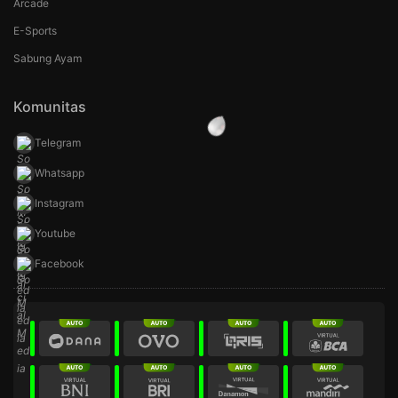
Arcade
E-Sports
Sabung Ayam
Komunitas
Telegram
Whatsapp
Instagram
Youtube
Facebook