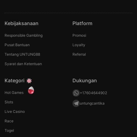
Kebijaksanaan
Platform
Responsible Gambling
Promosi
Pusat Bantuan
Loyalty
Tentang UNTUNG88
Referral
Syarat dan Ketentuan
Kategori
Dukungan
Hot Games
+17604644902
Slots
untungcantika
Live Casino
Race
Togel